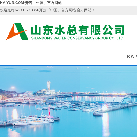
KAIYUN.COM·开云「中国」官方网站
欢迎光临KAIYUN.COM·开云「中国」官方网站 官方网站！
KAI
开