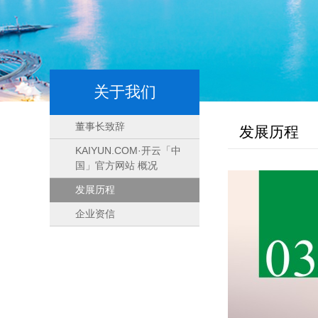
关于我们
董事长致辞
发展历程
KAIYUN.COM·开云「中
国」官方网站 概况
发展历程
企业资信