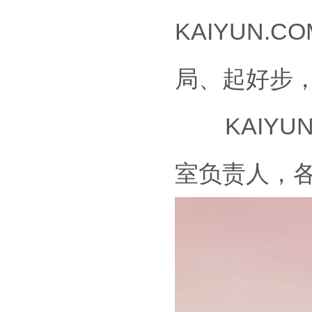
KAIYUN.
局、起好步
KAIYUN
室负责人，