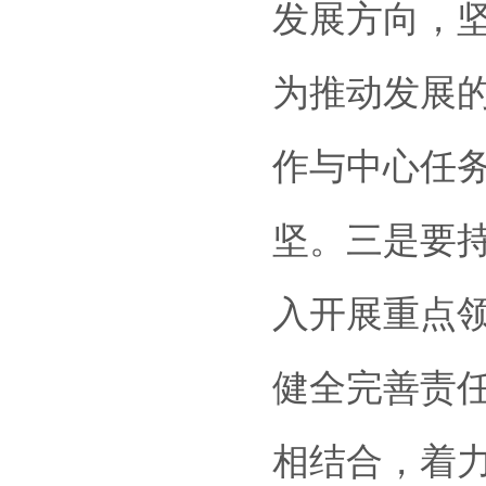
发展方向，
为推动发展
作与中心任
坚。三是要
入开展重点
健全完善责
相结合，着