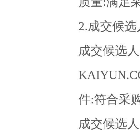
质量
:
满足
2.
成交候选
成交候选人
KAIYUN
件
:
符合采
成交候选人