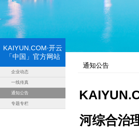
KAIYUN.COM·开云
「中国」官方网站
通知公告
企业动态
一线传真
KAIYU
通知公告
专题专栏
河综合治