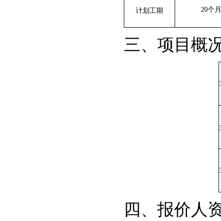
20
个
计划工期
三、项目概
四、报价人