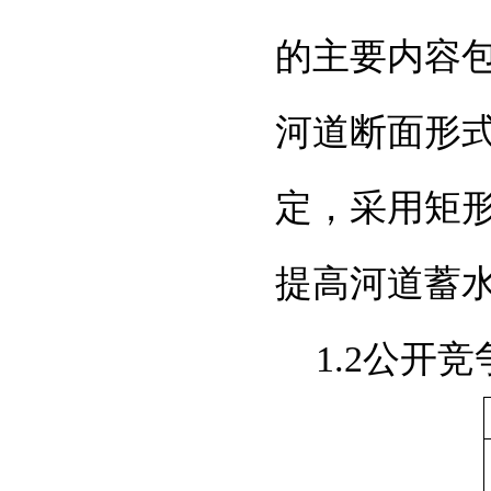
的主要内容
河道断面形
定，采用矩形
提高河道蓄
1.2公开