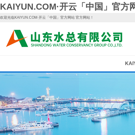
KAIYUN.COM·开云「中国」官方
欢迎光临KAIYUN.COM·开云「中国」官方网站 官方网站！
KAI
开