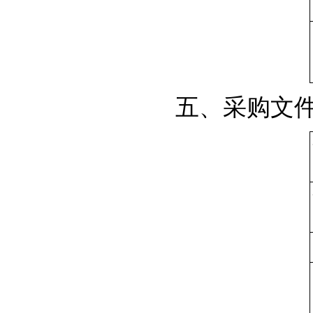
五、采购文