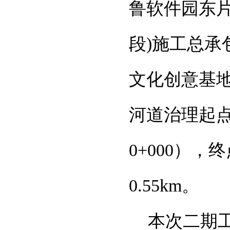
鲁软件园东
段)施工总承
文化创意基
河道治理起点
0+000），
0.55km。
本次二期