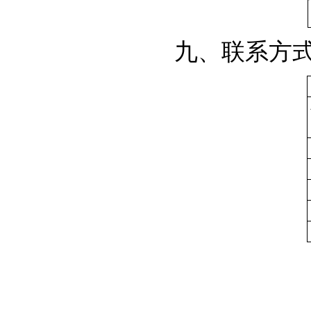
九、联系方