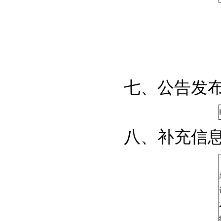
七、公告发
八、补充信