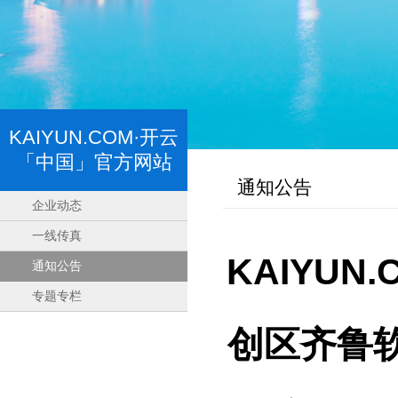
KAIYUN.COM·开云
「中国」官方网站
通知公告
企业动态
一线传真
KAIYU
通知公告
专题专栏
创区齐鲁