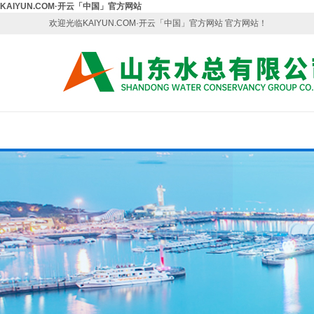
KAIYUN.COM·开云「中国」官方网站
欢迎光临KAIYUN.COM·开云「中国」官方网站 官方网站！