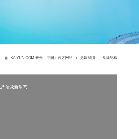
KAIYUN.COM·开云「中国」官方网站
党建群团
党建纪检
从严治党新常态