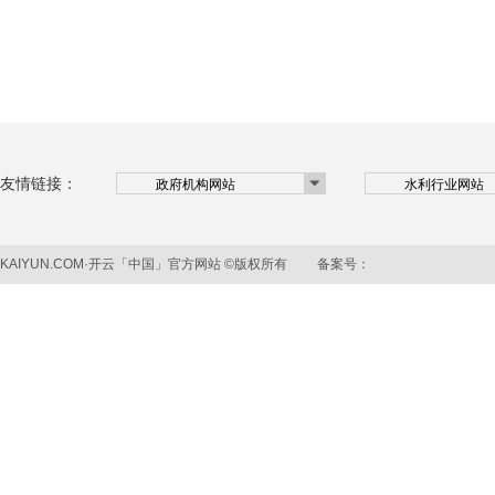
友情链接：
KAIYUN.COM·开云「中国」官方网站 ©版权所有 备案号：