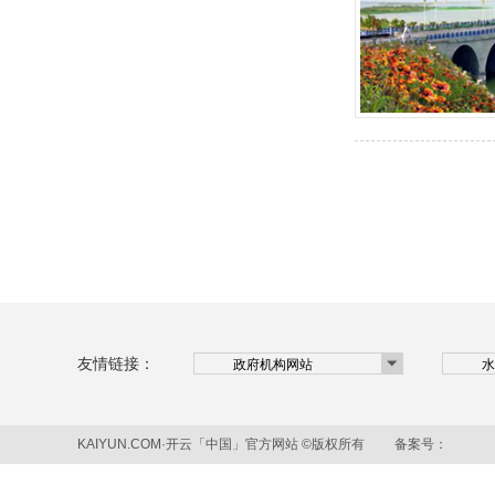
友情链接：
KAIYUN.COM·开云「中国」官方网站 ©版权所有 备案号：