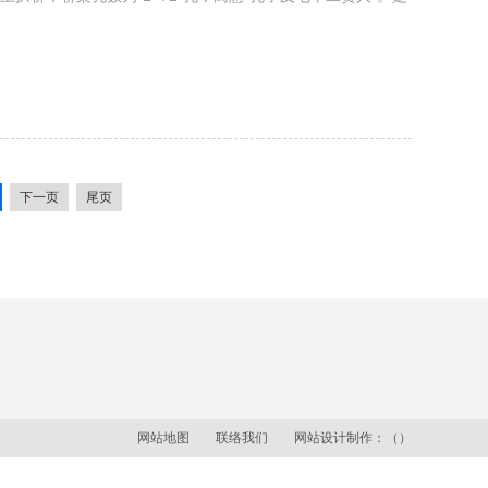
下一页
尾页
网站地图
联络我们
网站设计制作：（）