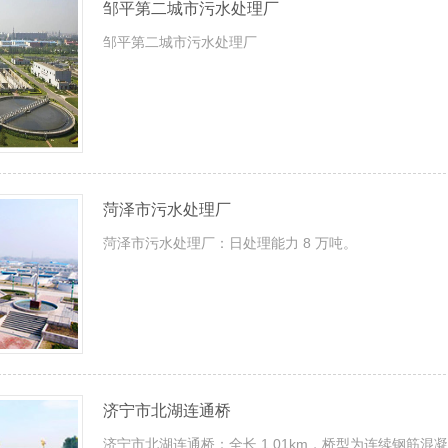
邹平第二城市污水处理厂
邹平第二城市污水处理厂
菏泽市污水处理厂
菏泽市污水处理厂：日处理能力 8 万吨。
济宁市北湖连通桥
济宁市北湖连通桥：全长 1.01km，桥型为连续钢筋混凝