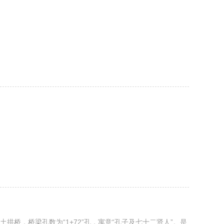
土拱桥，桥梁孔数为“1+72”孔，寓意“孔子及七十二贤人”。是